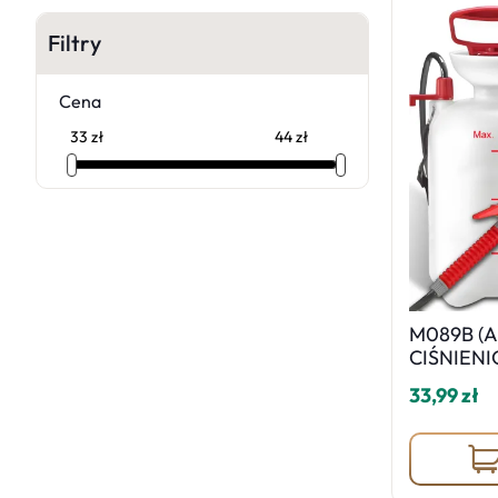
Filtry
Cena
M089B (A
CIŚNIEN
OGRODOW
33,99 zł
RĘCZNY S
1 czerwon