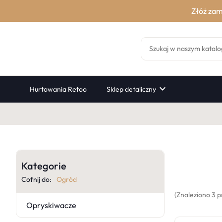
Złóż zam

Hurtowania Retoo
Sklep detaliczny
Kategorie
Cofnij do:
Ogród
(Znaleziono 3 p
Opryskiwacze