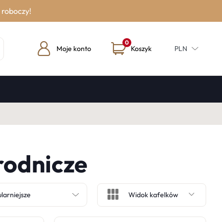
 roboczy!
0
Moje konto
Koszyk
PLN
rodnicze
Widok kafelków
larniejsze
Widok kafelków