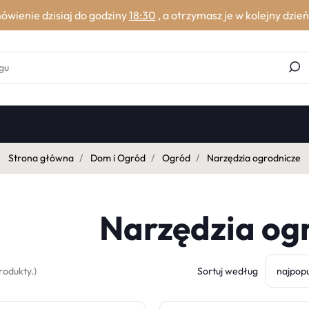
ówienie dzisiaj do godziny
18:30
, a otrzymasz je w kolejny dzień
Strona główna
Dom i Ogród
Ogród
Narzędzia ogrodnicze
Narzędzia og
rodukty.)
Sortuj według
najpopu