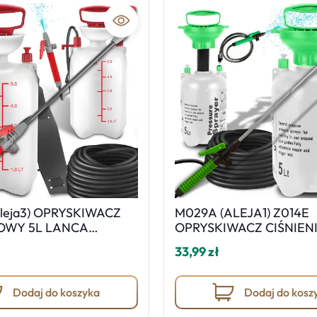
leja3) OPRYSKIWACZ
M029A (ALEJA1) Z014E
IOWY 5L LANCA
OPRYSKIWACZ CIŚNIEN
Y CIŚNIENIOWY
LANCA OGRODOWY
33,99 zł
PRYSKIWACZ - O1058-
CIŚNIENIOWY RĘCZNY
y
SPRYSKIWACZ - O1058
Dodaj do koszyka
Dodaj do kosz