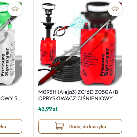
Widok listy
M095H (Aleja3) Z016D Z050A/B
IOWY 5L
OPRYSKIWACZ CIŚNIENIOWY
RĘCZNY 5L DŁUGA LANCA -
43,99 zł
O868
yka
Dodaj do koszyka