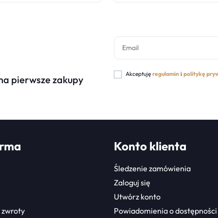
Akceptuję
regulamin
i
politykę pry
 na pierwsze zakupy
irma
Konto klienta
Śledzenie zamówienia
Zaloguj się
Utwórz konto
 zwroty
Powiadomienia o dostępności