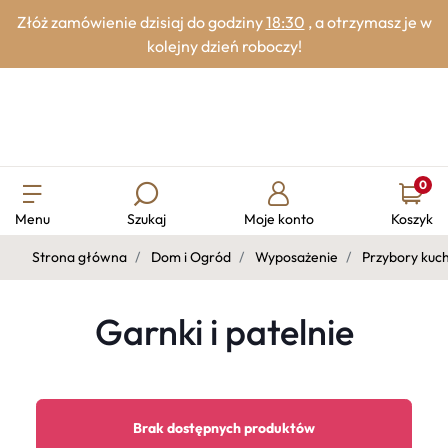
Złóż zamówienie dzisiaj do godziny
18:30
, a otrzymasz je w
kolejny dzień roboczy!
0
Menu
Szukaj
Moje konto
Koszyk
Strona główna
Dom i Ogród
Wyposażenie
Przybory kuc
Garnki i patelnie
Brak dostępnych produktów