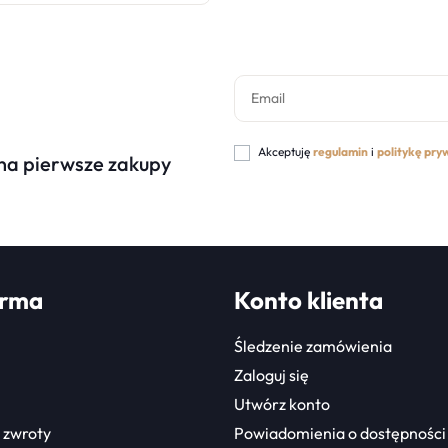
Akceptuję
regulamin
i
politykę pry
 na pierwsze zakupy
irma
Konto klienta
Śledzenie zamówienia
Zaloguj się
Utwórz konto
 zwroty
Powiadomienia o dostępności