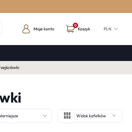
0
Moje konto
Koszyk
PLN
zejściówki
ówki
Widok kafelków
larniejsze
Widok kafelków