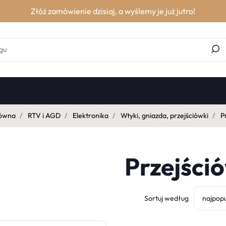
Złóż zamówienie dzisiaj, a wyślemy je już jutro!
łówna
RTV i AGD
Elektronika
Wtyki, gniazda, przejściówki
Pr
Przejści
Sortuj według
najpopu