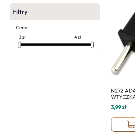
Filtry
Cena
N272 AD
WTYCZKA
USA CN -
3,99 zł