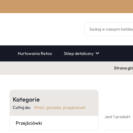

Hurtowania Retoo
Sklep detaliczny
Strona g
Kategorie
Cofnij do:
Wtyki, gniazda, przejściówki
Jest 1 produkt.
Przejściówki