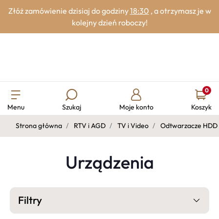
Złóż zamówienie dzisiaj do godziny
18:30
, a otrzymasz je w
kolejny dzień roboczy!
0
Menu
Szukaj
Moje konto
Koszyk
Strona główna
RTV i AGD
TV i Video
Odtwarzacze HDD i
Urządzenia
Filtry