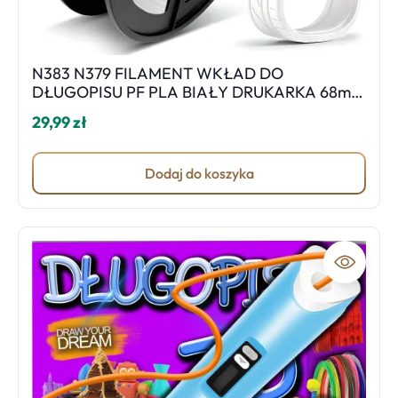
N383 N379 FILAMENT WKŁAD DO
DŁUGOPISU PF PLA BIAŁY DRUKARKA 68m
3D PEN 1,75mm -E491
29,99 zł
Dodaj do koszyka