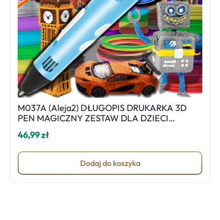
M037A (Aleja2) DŁUGOPIS DRUKARKA 3D
PEN MAGICZNY ZESTAW DLA DZIECI
KREATYWNY WKŁADY PLA - niebieski D036
46,99 zł
Dodaj do koszyka