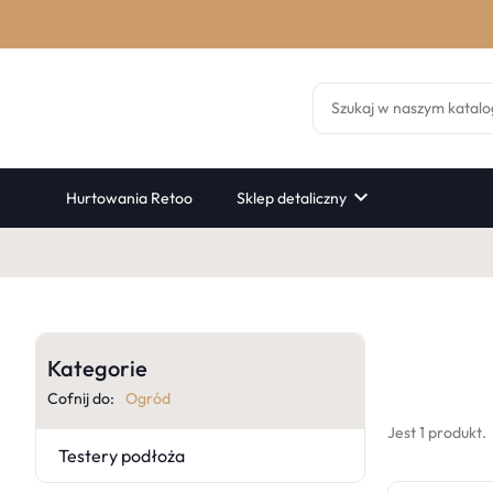

Hurtowania Retoo
Sklep detaliczny
Kategorie
Cofnij do:
Ogród
Jest 1 produkt.
Testery podłoża