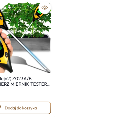
leja2) Z023A/B
ERZ MIERNIK TESTER
ZY PH GLEB ZIEMII -
Dodaj do koszyka