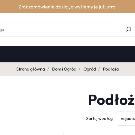
Złóż zamówienie dzisiaj, a wyślemy je już jutro!
Strona główna
Dom i Ogród
Ogród
Podłoża
Podło
Sortuj według
najpopu