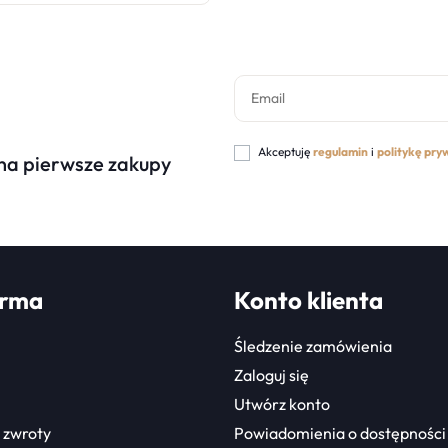
Akceptuję
regulamin
i
politykę pry
 na pierwsze zakupy
irma
Konto klienta
Śledzenie zamówienia
Zaloguj się
Utwórz konto
 zwroty
Powiadomienia o dostępności