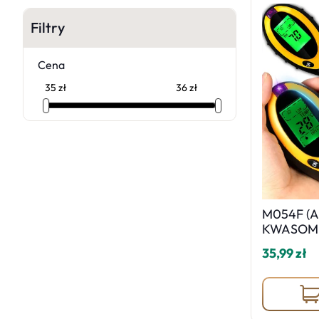
Filtry
Cena
M054F (A
KWASOMI
OGRODNIC
35,99 zł
E624