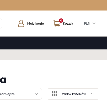
0
Moje konto
Koszyk
PLN
ża
Widok kafelków
larniejsze
Widok kafelków